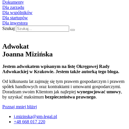
Dokumenty
Dla zarządu
Dla wspólników
Dla startupów
Dla inwestora
Szukaj
Adwokat
Joanna Mizińska
Jestem adwokatem
wpisanym na listę Okręgowej Rady
Adwokackiej w Krakowie. Jestem także autorką tego bloga.
Od kilkunastu lat zajmuję się tym prawem gospodarczym i prawem
spółek handlowych oraz kontraktami i umowami gospodarczymi.
Doradzam swoim Klientom jak najlepiej
wynegocjować umowy
,
by uzyskać maksimum
bezpieczeństwa prawnego
.
Poznaj mniej bliżej
j.mizinska@gm-legal.pl
+48 668 017 220