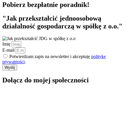
Pobierz bezpłatnie poradnik!
"Jak przekształcić jednoosobową
działalność gospodarczą w spółkę z o.o."
Imię
E-mail
Potwierdzam zapis na newsletter i akceptuję
politykę
prywatności
.
Wyślij
Dołącz do mojej społeczności