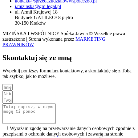
kontakt@sprzedazudzialowwspolcezoo.pl
j.mizinska@gm-legal.pl
ul. Armii Krajowej 18
Budynek GALILEO/ 8 piętro
30-150 Kraków
MIZIŃSKA I WSPÓLNICY Spółka Jawna © Wszelkie prawa
zastrzeżone | Strona wykonana przez
MARKETING
PRAWNIKÓW
Skontaktuj się ze mną
Wypełnij poniższy formularz kontaktowy, a skontaktuję się z Tobą
tak szybko, jak to możliwe.
Wyrażam zgodę na przetwarzanie danych osobowych zgodnie z
przepisami o ochronie danych osobowych i zawartą na stronie