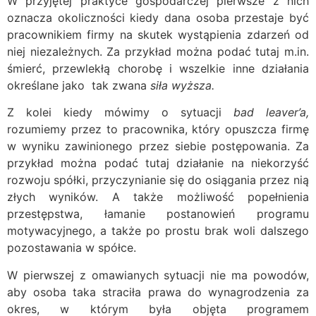
W przyjętej praktyce gospodarczej pierwsze z nich
oznacza okoliczności kiedy dana osoba przestaje być
pracownikiem firmy na skutek wystąpienia zdarzeń od
niej niezależnych. Za przykład można podać tutaj m.in.
śmierć, przewlekłą chorobę i wszelkie inne działania
określane jako tak zwana
siła wyższa.
Z kolei kiedy mówimy o sytuacji
bad leaver’a,
rozumiemy przez to pracownika, który opuszcza firmę
w wyniku zawinionego przez siebie postępowania. Za
przykład można podać tutaj działanie na niekorzyść
rozwoju spółki, przyczynianie się do osiągania przez nią
złych wyników. A także możliwość popełnienia
przestępstwa, łamanie postanowień programu
motywacyjnego, a także po prostu brak woli dalszego
pozostawania w spółce.
W pierwszej z omawianych sytuacji nie ma powodów,
aby osoba taka straciła prawa do wynagrodzenia za
okres, w którym była objęta programem