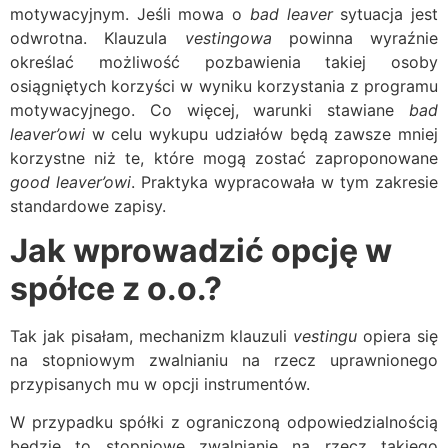
motywacyjnym. Jeśli mowa o
bad leaver
sytuacja jest
odwrotna. Klauzula
vestingowa
powinna wyraźnie
określać możliwość pozbawienia takiej osoby
osiągniętych korzyści w wyniku korzystania z programu
motywacyjnego. Co więcej, warunki stawiane
bad
leaver’owi
w celu wykupu udziałów będą zawsze mniej
korzystne niż te, które mogą zostać zaproponowane
good leaver’owi
. Praktyka wypracowała w tym zakresie
standardowe zapisy.
Jak wprowadzić opcję w
spółce z o.o.?
Tak jak pisałam, mechanizm klauzuli
vestingu
opiera się
na stopniowym zwalnianiu na rzecz uprawnionego
przypisanych mu w opcji instrumentów.
W przypadku spółki z ograniczoną odpowiedzialnością
będzie to stopniowe zwalnianie na rzecz takiego