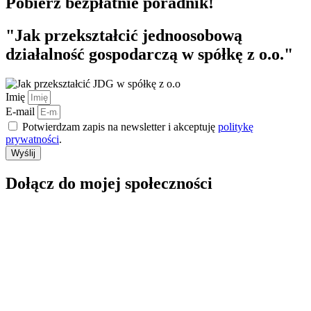
Pobierz bezpłatnie poradnik!
"Jak przekształcić jednoosobową
działalność gospodarczą w spółkę z o.o."
Imię
E-mail
Potwierdzam zapis na newsletter i akceptuję
politykę
prywatności
.
Wyślij
Dołącz do mojej społeczności