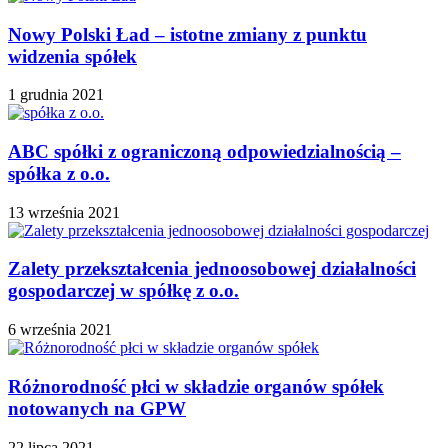
Nowy Polski Ład – istotne zmiany z punktu
widzenia spółek
1 grudnia 2021
ABC spółki z ograniczoną odpowiedzialnością –
spółka z o.o.
13 września 2021
Zalety przekształcenia jednoosobowej działalności
gospodarczej w spółkę z o.o.
6 września 2021
Różnorodność płci w składzie organów spółek
notowanych na GPW
22 lipca 2021