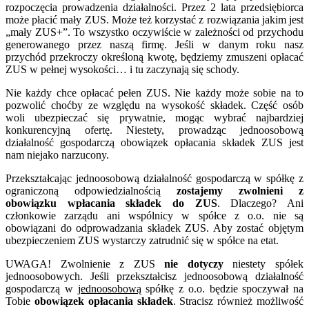
rozpoczęcia prowadzenia działalności. Przez 2 lata przedsiębiorca
może płacić mały ZUS. Może też korzystać z rozwiązania jakim jest
„mały ZUS+”. To wszystko oczywiście w zależności od przychodu
generowanego przez naszą firmę. Jeśli w danym roku nasz
przychód przekroczy określoną kwotę, będziemy zmuszeni opłacać
ZUS w pełnej wysokości… i tu zaczynają się schody.
Nie każdy chce opłacać pełen ZUS. Nie każdy może sobie na to
pozwolić choćby ze względu na wysokość składek. Część osób
woli ubezpieczać się prywatnie, mogąc wybrać najbardziej
konkurencyjną ofertę. Niestety, prowadząc jednoosobową
działalność gospodarczą obowiązek opłacania składek ZUS jest
nam niejako narzucony.
Przekształcając jednoosobową działalność gospodarczą w spółkę z
ograniczoną odpowiedzialnością
zostajemy zwolnieni z
obowiązku wpłacania składek do ZUS
. Dlaczego? Ani
członkowie zarządu ani wspólnicy w spółce z o.o. nie są
obowiązani do odprowadzania składek ZUS. Aby zostać objętym
ubezpieczeniem ZUS wystarczy zatrudnić się w spółce na etat.
UWAGA! Zwolnienie z ZUS
nie dotyczy
niestety spółek
jednoosobowych. Jeśli przekształcisz jednoosobową działalność
gospodarczą w
jednoosobową
spółkę z o.o. będzie spoczywał na
Tobie
obowiązek opłacania składek
. Stracisz również możliwość